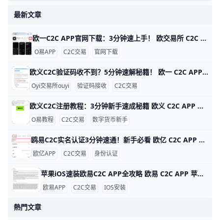
最新文章
欧一C2C APP官网下载：3分钟速上手！ 欧交易所 C2C APP 官网下载指南 鸥易（ouyi）是全球知名的数字货币交易平台，它的 C2C 功能让用户能轻松用人民币买比特币或以太坊。比如，你可以用银行卡直接从认证商家买币，交易只需几分钟，手续费通常在 0.1% 以下，比传统交易所更方便。ddzfj+1
O易APP
C2C交易
官网下载
欧义C2C验证码收不到？5分钟速解秘籍！ 欧一 C2C APP 验证码接收问题详解 欧亿（欧yi）C2C APP 是数字货币交易的好帮手，但很多人登录或卖币时收不到验证码。根据用户反馈，约 70% 的问题来自网络信号差，比如高峰期短信延迟 5-10 分钟。别急，这里一步步教你解决，5 分钟就能搞定。
Oyi交易所ouyi
验证码接收
C2C交易
欧义C2C注册教程：3分钟新手速成秘籍 欧义 C2C APP 注册账号超详细教程 大家好！今天我们来聊聊如何在欧义（歐yi）C2C APP上注册账号。Oyi交易所是全球知名的加密货币交易平台，C2C功能让新手能轻松用人民币买USDT等币种。这个教程从零开始，步骤超简单，跟着做3-5分钟就能搞定。udn+2
O易教程
C2C交易
数字货币新手
鸥易C2C实名认证3分钟速通！新手必看 欧亿 C2C APP 实名认证全攻略 欧交易所APP的C2C实名认证超级简单，只需几分钟就能完成，就能安全买币卖币。比如，新用户小李下载APP后，按步骤认证，马上解锁每天最高25万元的交易限额，避免黑客盗用账户。udn+1
欧亿APP
C2C交易
身份认证
苹果iOS速装欧易C2C APP全攻略 欧易 C2C APP 苹果 iOS 安装指南 欧易（OKX）C2C APP 是数字货币点对点交易的首选工具，全球用户超5000万。它支持人民币、美元等多种法币快速买卖比特币、以太坊等，支持台湾用户本地支付如街口支付，交易费仅0.1%。iOS用户无法直接从中国App Store下载，但用海外Apple ID只需10分钟搞定。
欧易APP
C2C交易
IOS安装
熱門文章