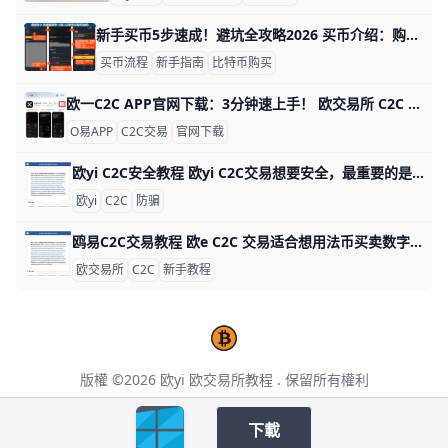
新手买币5步速成！避坑全攻略2026 买币介绍：购买流程与新手常见问题 准备工作简单上手 新手买币前，先挑大交易所，比如币安或欧易OKX，这两个平台每天交易量超百亿美元，用户超2亿，中文界面友好。下载官方APP，用手机号注册只需1分钟，然后上传身份证和人脸识别完成KYC验证，整个过程不到10分钟。记得马上开双重验证，比如Google Authenticator，每天能挡99%的黑客攻击。
买币流程
新手指南
比特币购买
欧一C2C APP官网下载：3分钟速上手！ 欧交易所 C2C APP 官网下载指南 鸥易（ouyi）是全球知名的数字货币交易平台，它的 C2C 功能让用户能轻松用人民币买比特币或以太坊。比如，你可以用银行卡直接从认证商家买币，交易只需几分钟，手续费通常在 0.1% 以下，比传统交易所更方便。ddzfj+1
O易APP
C2C交易
官网下载
欧yi C2C安全教程 欧yi C2C交易想要安全，最重要的是先选对对象，再按平台流程操作。比如，优先选择成交量高、完成率稳定、评价正常的商家，不要因为价格便宜就下单，因为低价订单往往更容易藏着风险。新手可以先从小额订单开始，例如先试一次100到500元的小额交易，确认流程没问题后再提高金额，这样更容易控制损失。
欧yi
C2C
防骗
鸥易C2C交易教程 欧e C2C 交易适合想用法币买卖数字资产的新手，因为流程清楚，操作也不复杂。你只要先完成实名认证，再设置好收付款方式，就能开始交易，例如常见的银行卡、支付宝、微信支付等方式都要提前绑定好，而且账户姓名必须一致，这样后面下单时才不会出问题。
欧交易所
C2C
新手教程
版權 ©2026
欧yi 欧交易所教程
. 保留所有權利
本页面包含第三方合作推广链接，点击后将跳转至第三方网站，请仔细阅读其用户
协议。
下載