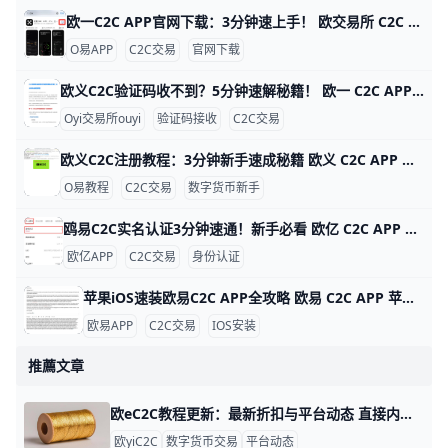
欧一C2C APP官网下载：3分钟速上手！ 欧交易所 C2C APP 官网下载指南 鸥易（ouyi）是全球知名的数字货币交易平台，它的 C2C 功能让用户能轻松用人民币买比特币或以太坊。比如，你可以用银行卡直接从认证商家买币，交易只需几分钟，手续费通常在 0.1% 以下，比传统交易所更方便。ddzfj+1
O易APP
C2C交易
官网下载
欧义C2C验证码收不到？5分钟速解秘籍！ 欧一 C2C APP 验证码接收问题详解 欧亿（欧yi）C2C APP 是数字货币交易的好帮手，但很多人登录或卖币时收不到验证码。根据用户反馈，约 70% 的问题来自网络信号差，比如高峰期短信延迟 5-10 分钟。别急，这里一步步教你解决，5 分钟就能搞定。
Oyi交易所ouyi
验证码接收
C2C交易
欧义C2C注册教程：3分钟新手速成秘籍 欧义 C2C APP 注册账号超详细教程 大家好！今天我们来聊聊如何在欧义（歐yi）C2C APP上注册账号。Oyi交易所是全球知名的加密货币交易平台，C2C功能让新手能轻松用人民币买USDT等币种。这个教程从零开始，步骤超简单，跟着做3-5分钟就能搞定。udn+2
O易教程
C2C交易
数字货币新手
鸥易C2C实名认证3分钟速通！新手必看 欧亿 C2C APP 实名认证全攻略 欧交易所APP的C2C实名认证超级简单，只需几分钟就能完成，就能安全买币卖币。比如，新用户小李下载APP后，按步骤认证，马上解锁每天最高25万元的交易限额，避免黑客盗用账户。udn+1
欧亿APP
C2C交易
身份认证
苹果iOS速装欧易C2C APP全攻略 欧易 C2C APP 苹果 iOS 安装指南 欧易（OKX）C2C APP 是数字货币点对点交易的首选工具，全球用户超5000万。它支持人民币、美元等多种法币快速买卖比特币、以太坊等，支持台湾用户本地支付如街口支付，交易费仅0.1%。iOS用户无法直接从中国App Store下载，但用海外Apple ID只需10分钟搞定。
欧易APP
C2C交易
IOS安装
推薦文章
欧eC2C教程更新：最新折扣与平台动态 直接内容如下，供你作为博客素材使用，语言为中文（zh-CN）： 标题：热门资讯｜欧 Yi C2C教程更新：最新折扣与平台动态 在数字货币交易日新月异的今天，欧亿（欧交易所）的C2C市场又迎来一轮重要更新。本篇汇总了近期的教程更新、最新折扣信息，以及平台动态，帮助读者把握交易机会与风险点。
欧yiC2C
数字货币交易
平台动态