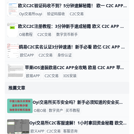
欧义C2C验证码收不到？5分钟速解秘籍！ 欧一 C2C APP 验证码接收问题详解 欧亿（欧yi）C2C APP 是数字货币交易的好帮手，但很多人登录或卖币时收不到验证码。根据用户反馈，约 70% 的问题来自网络信号差，比如高峰期短信延迟 5-10 分钟。别急，这里一步步教你解决，5 分钟就能搞定。
Oyi交易所ouyi
验证码接收
C2C交易
欧义C2C注册教程：3分钟新手速成秘籍 欧义 C2C APP 注册账号超详细教程 大家好！今天我们来聊聊如何在欧义（歐yi）C2C APP上注册账号。Oyi交易所是全球知名的加密货币交易平台，C2C功能让新手能轻松用人民币买USDT等币种。这个教程从零开始，步骤超简单，跟着做3-5分钟就能搞定。udn+2
O易教程
C2C交易
数字货币新手
鸥易C2C实名认证3分钟速通！新手必看 欧亿 C2C APP 实名认证全攻略 欧交易所APP的C2C实名认证超级简单，只需几分钟就能完成，就能安全买币卖币。比如，新用户小李下载APP后，按步骤认证，马上解锁每天最高25万元的交易限额，避免黑客盗用账户。udn+1
欧亿APP
C2C交易
身份认证
苹果iOS速装欧易C2C APP全攻略 欧易 C2C APP 苹果 iOS 安装指南 欧易（OKX）C2C APP 是数字货币点对点交易的首选工具，全球用户超5000万。它支持人民币、美元等多种法币快速买卖比特币、以太坊等，支持台湾用户本地支付如街口支付，交易费仅0.1%。iOS用户无法直接从中国App Store下载，但用海外Apple ID只需10分钟搞定。
欧易APP
C2C交易
IOS安装
推薦文章
Oyi交易所买币安全吗？新手必须知道的安全买币与避坑指南 欧e（鸥易 欧一）上买数字资产，如果你走正确流程、用好平台提供的安全工具，再配合一些简单的习惯，新手买币整体是可以做到相对安全的。比如很多刚入场的用户，一开始只从几百到几千人民币的小额充值做起，在开启双重验证和实名认证的前提下，绝大多数都能顺利完成买币，没有遇到资产丢失的问题。真正容易出事的地方，往往不是平台本身，而是新手被“高收益”“内部消息”诱惑，去点陌生链接、和陌生人线下转账，结果一次就损失几千甚至上万。
O易O易
数字资产
买币教程
Oyi交易所C2C客服速解！1小时拿回资金秘籍 欧交易所C2C APP客服咨询全攻略 欧亿C2C交易每天处理数百万笔订单，用户常遇支付延迟或放币问题。举例，2025年数据显示，90%的C2C纠纷通过客服1小时内解决。 学会正确咨询，能让你快速拿回资金，避免损失。​
欧义APP
C2C交易
客服咨询