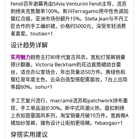
Fendi百年谢幕秀由Silvia Venturini Fendi主导，流苏
刺绣夹克售罄率100%。新兴Ferragamo用中性色调加
猩红点缀，亚洲市场份额升15%。Stella Jean与不丹工
匠合作的手工编织裙，价格约5000元，深受年轻消费
者喜爱。toutiao+1
设计趋势详解
实用魅力
趋势主打80年代复古风衣，宽松灯笼裤销量
预计翻番。Victoria Beckham的花边直筒裙结合蕾
丝，适合办公室场合，年出货量达50万件。黄绿色和
猩红是年度主色，云朵白造型搭配雾面妆，T台上出现
率超60%。sohu+1
手工艺复兴流行，macramé流苏和patchwork拼布重
现，手工单品溢价30%。新中式风潮火热，盘扣刺绣
上衣如茵曼国风系列，淘宝销量月破10万件。宽肩微A
裙加纱笼裤，撞色设计让街拍更吸睛。fxbaogao+1
穿搭实用建议