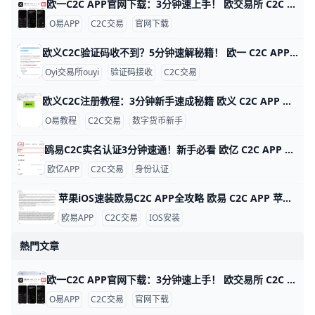
欧一C2C APP官网下载：3分钟速上手！ 欧交易所 C2C APP 官网下载指南 鸥易（ouyi）是全球知名的数字货币交易平台，它的 C2C 功能让用户能轻松用人民币买比特币或以太坊。比如，你可以用银行卡直接从认证商家买币，交易只需几分钟，手续费通常在 0.1% 以下，比传统交易所更方便。ddzfj+1
O易APP
C2C交易
官网下载
欧义C2C验证码收不到？5分钟速解秘籍！ 欧一 C2C APP 验证码接收问题详解 欧亿（欧yi）C2C APP 是数字货币交易的好帮手，但很多人登录或卖币时收不到验证码。根据用户反馈，约 70% 的问题来自网络信号差，比如高峰期短信延迟 5-10 分钟。别急，这里一步步教你解决，5 分钟就能搞定。
Oyi交易所ouyi
验证码接收
C2C交易
欧义C2C注册教程：3分钟新手速成秘籍 欧义 C2C APP 注册账号超详细教程 大家好！今天我们来聊聊如何在欧义（歐yi）C2C APP上注册账号。Oyi交易所是全球知名的加密货币交易平台，C2C功能让新手能轻松用人民币买USDT等币种。这个教程从零开始，步骤超简单，跟着做3-5分钟就能搞定。udn+2
O易教程
C2C交易
数字货币新手
鸥易C2C实名认证3分钟速通！新手必看 欧亿 C2C APP 实名认证全攻略 欧交易所APP的C2C实名认证超级简单，只需几分钟就能完成，就能安全买币卖币。比如，新用户小李下载APP后，按步骤认证，马上解锁每天最高25万元的交易限额，避免黑客盗用账户。udn+1
欧亿APP
C2C交易
身份认证
苹果iOS速装欧易C2C APP全攻略 欧易 C2C APP 苹果 iOS 安装指南 欧易（OKX）C2C APP 是数字货币点对点交易的首选工具，全球用户超5000万。它支持人民币、美元等多种法币快速买卖比特币、以太坊等，支持台湾用户本地支付如街口支付，交易费仅0.1%。iOS用户无法直接从中国App Store下载，但用海外Apple ID只需10分钟搞定。
欧易APP
C2C交易
IOS安装
熱門文章
欧一C2C APP官网下载：3分钟速上手！ 欧交易所 C2C APP 官网下载指南 鸥易（ouyi）是全球知名的数字货币交易平台，它的 C2C 功能让用户能轻松用人民币买比特币或以太坊。比如，你可以用银行卡直接从认证商家买币，交易只需几分钟，手续费通常在 0.1% 以下，比传统交易所更方便。ddzfj+1
O易APP
C2C交易
官网下载