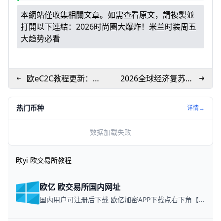
本網站僅收集相關文章。如需查看原文，請複製並
打開以下連結：
2026时尚圈大爆炸！米兰时装周五
大趋势必看
欧eC2C教程更新：最
2026全球经济复苏与
新折扣与平台动态
投资指南
热门币种
详情→
数据加载失败
欧yi 欧交易所教程
欧亿 欧交易所国内网址
国内用户可注册后下载 欧亿加密APP下载点右下角【APP下载】联系客服 每日更新可用链接