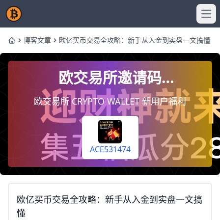
Ope
博客文章
欧亿买币交易全攻略：新手从入金到实盘一文搞懂
Home
欧交易所邀请码
ACE531474，注册时填写即
欧交易所 CRYPTO WALLET 新用户福利
终身享受手续费返佣20%
（每天自动到你账户）
ACE531474
欧亿买币交易全攻略：新手从入金到实盘一文搞
懂