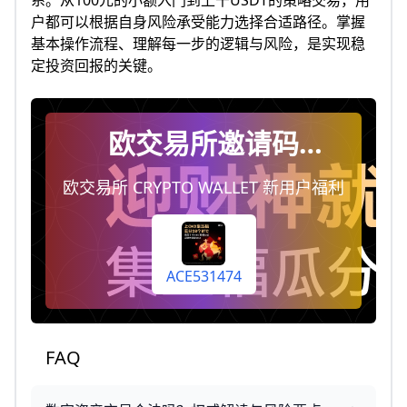
系。从100元的小额入门到上千USDT的策略交易，用
户都可以根据自身风险承受能力选择合适路径。掌握
基本操作流程、理解每一步的逻辑与风险，是实现稳
定投资回报的关键。
欧交易所邀请码
ACE531474，注册时填
欧交易所 CRYPTO WALLET 新用户福利
写即终身享受手续费返
佣20%（每天自动到你
账户）
ACE531474
FAQ