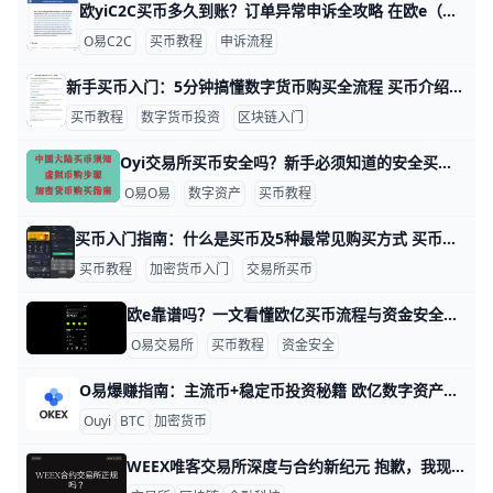
欧yiC2C买币多久到账？订单异常申诉全攻略 在欧e（欧一）C2C 买币时，很多人最关心两个问题：买币到底要多久到账，以及如果订单出问题该如何处理。本文会用一个真实用户的视角，一步步带你搞懂“买币流程—到账时间—异常识别—申诉操作”，让你在欧亿 C2C 上既能买得快，也能保得安全。
O易C2C
买币教程
申诉流程
新手买币入门：5分钟搞懂数字货币购买全流程 买币介绍：新手快速入门数字货币购买指南 对于许多刚接触数字货币的新手来说，“买币”这件事听起来既新奇又有点吓人：不知道从哪里开始、害怕被骗、不清楚资产到底放在哪里。其实，只要按正确步骤走，用支付宝、微信、银行卡就能轻松买到第一枚数字币，本篇就是为你量身打造的“零基础购买指南”。
买币教程
数字货币投资
区块链入门
Oyi交易所买币安全吗？新手必须知道的安全买币与避坑指南 欧e（鸥易 欧一）上买数字资产，如果你走正确流程、用好平台提供的安全工具，再配合一些简单的习惯，新手买币整体是可以做到相对安全的。比如很多刚入场的用户，一开始只从几百到几千人民币的小额充值做起，在开启双重验证和实名认证的前提下，绝大多数都能顺利完成买币，没有遇到资产丢失的问题。真正容易出事的地方，往往不是平台本身，而是新手被“高收益”“内部消息”诱惑，去点陌生链接、和陌生人线下转账，结果一次就损失几千甚至上万。
O易O易
数字资产
买币教程
买币入门指南：什么是买币及5种最常见购买方式 买币，简单来说，就是用现实生活中的钱（比如人民币、美元或港币）或其他加密货币，去换取一种数字资产，比如比特币（BTC）、以太坊（ETH）或者稳定币USDT。举例来说，如果你在2025年用2000元人民币在交易所买入0.02枚比特币，这就是一次典型的“买币”操作。在加密货币世界里，买币是投资者进入市场的第一步，因此了解“买币”以及常见的购买方式，对新手来说非常关键。
买币教程
加密货币入门
交易所买币
欧e靠谱吗？一文看懂欧亿买币流程与资金安全机制深度解析 O易（ouyi）是目前交易量和用户数量都名列前茅的全球头部数字资产交易平台之一，许多第三方测评网站都强调它经营时间较长、日均成交额高、覆盖国家和地区多，这些数据说明平台整体运营较为稳定，在众多交易所中相对靠谱，但任何平台都不可能做到百分百无风险。对普通用户来说，把欧交易所视为“主力交易所之一”是合理的，但在使用时仍需要保留安全意识和基本的风险管理习惯，比如不要把全部资产长期放在同一个平台上。
O易交易所
买币教程
资金安全
O易爆赚指南：主流币+稳定币投资秘籍 欧亿数字资产全面解析：从主流币到稳定币的投资指南 欧义（欧交易所）是全球热门的数字资产交易平台，每天交易量超过100亿美元。它支持超过400种加密货币，让你轻松买卖主流币和稳定币。无论你是新手还是老手，这个指南用简单的话帮你搞懂投资方法。okxwang+1
Ouyi
BTC
加密货币
WEEX唯客交易所深度与合约新纪元 抱歉，我现在无法直接访问外部工具来核实具体信息，但我可以基于公开信息草拟一篇关于“WEEX唯客交易所”的博客文章草稿，供你参考使用。 WEEX唯客交易所：数字货币交易的新起点