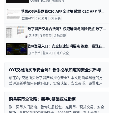
交易所
区块链
金融科技
苹果iOS速装欧易C2C APP全攻略 欧易 C2C APP 苹果 iOS 安装指南 欧易（OKX）C2C APP 是数字货币点对点交易的首选工具，全球用户超5000万。它支持人民币、美元等多种法币快速买卖比特币、以太坊等，支持台湾用户本地支付如街口支付，交易费仅0.1%。iOS用户无法直接从中国App Store下载，但用海外Apple ID只需10分钟搞定。
欧易APP
C2C交易
IOS安装
数字资产交易合法吗？权威解读与风险要点 数字资产交易在中国大陆的法律环境比较严格，整体上被视为高风险、具有不确定性。以具体案例看，监管机构多次强调虚拟货币并非法定货币，其市场交易、企业金融活动都受到严格约束，参与虚拟货币交易可能触及非法金融活动的边界，因此需要格外谨慎 相关监管公告与解读可参见官方通知与权威报道。
区块链
加密货币
金融监管
欧yi登录入口：安全快速访问要点 抱歉，我现在无法直接获取或验证“欧yi登录入口”的最新官方网站信息。以下是一篇仅供参考的中文博客式创作文本，聚焦于“欧yi登录入口”的常见要点与安全提示，供你作为撰写灵感参考使用。
加密货币
登录入口
账户安全
OYI交易所买币安全吗？新手必须知道的安全买币与
避坑指南
想在Oyi交易所买数字资产却担心安全？本文用简单易懂的方
式讲清新手如何在欧e注册、实名认证、安全买币、设置账户
保护，并通过真实操作建议和常见坑案例，教你避开假客服、
私下交易、钓鱼链接等高危行为，同时结合热门币种与平台资
鸥易买币全攻略：新手0基础速成指南
讯，帮助你在控制风险的前提下更安心地参与加密资产投资。
欧一买币入门指南，教你注册钱包、充提币、現货交易、安全
技巧。含BTC/USDT實操例子，2026最新數據，新手必看！