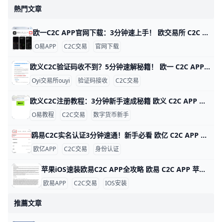
熱門文章
欧一C2C APP官网下载：3分钟速上手！ 欧交易所 C2C APP 官网下载指南 鸥易（ouyi）是全球知名的数字货币交易平台，它的 C2C 功能让用户能轻松用人民币买比特币或以太坊。比如，你可以用银行卡直接从认证商家买币，交易只需几分钟，手续费通常在 0.1% 以下，比传统交易所更方便。ddzfj+1
O易APP
C2C交易
官网下载
欧义C2C验证码收不到？5分钟速解秘籍！ 欧一 C2C APP 验证码接收问题详解 欧亿（欧yi）C2C APP 是数字货币交易的好帮手，但很多人登录或卖币时收不到验证码。根据用户反馈，约 70% 的问题来自网络信号差，比如高峰期短信延迟 5-10 分钟。别急，这里一步步教你解决，5 分钟就能搞定。
Oyi交易所ouyi
验证码接收
C2C交易
欧义C2C注册教程：3分钟新手速成秘籍 欧义 C2C APP 注册账号超详细教程 大家好！今天我们来聊聊如何在欧义（歐yi）C2C APP上注册账号。Oyi交易所是全球知名的加密货币交易平台，C2C功能让新手能轻松用人民币买USDT等币种。这个教程从零开始，步骤超简单，跟着做3-5分钟就能搞定。udn+2
O易教程
C2C交易
数字货币新手
鸥易C2C实名认证3分钟速通！新手必看 欧亿 C2C APP 实名认证全攻略 欧交易所APP的C2C实名认证超级简单，只需几分钟就能完成，就能安全买币卖币。比如，新用户小李下载APP后，按步骤认证，马上解锁每天最高25万元的交易限额，避免黑客盗用账户。udn+1
欧亿APP
C2C交易
身份认证
苹果iOS速装欧易C2C APP全攻略 欧易 C2C APP 苹果 iOS 安装指南 欧易（OKX）C2C APP 是数字货币点对点交易的首选工具，全球用户超5000万。它支持人民币、美元等多种法币快速买卖比特币、以太坊等，支持台湾用户本地支付如街口支付，交易费仅0.1%。iOS用户无法直接从中国App Store下载，但用海外Apple ID只需10分钟搞定。
欧易APP
C2C交易
IOS安装
推薦文章