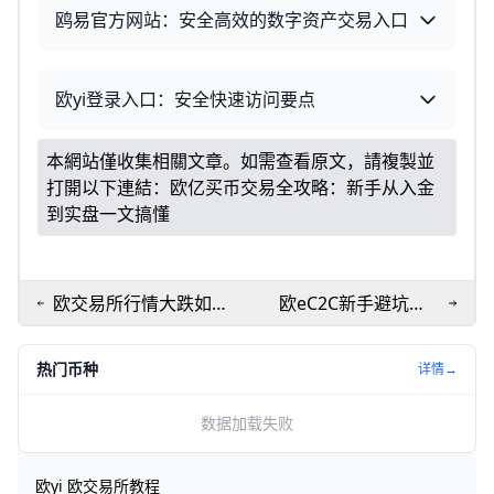
鸥易官方网站：安全高效的数字资产交易入口
欧yi登录入口：安全快速访问要点
本網站僅收集相關文章。如需查看原文，請複製並
打開以下連結：
欧亿买币交易全攻略：新手从入金
到实盘一文搞懂
欧交易所行情大跌如何
欧eC2C新手避坑指
保本？教你在市场波动
南：常见问题与解决
中避免亏损
全解析
热门币种
详情→
数据加载失败
欧yi 欧交易所教程