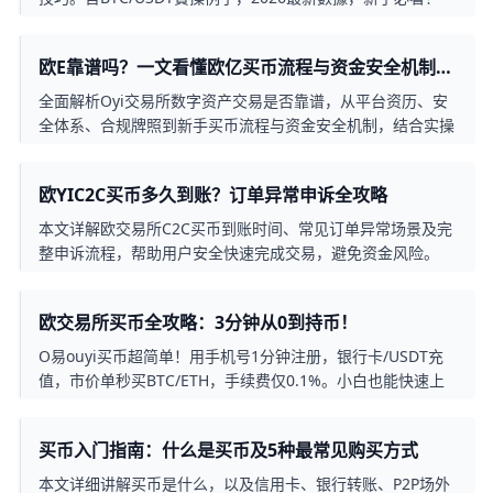
欧E靠谱吗？一文看懂欧亿买币流程与资金安全机制深
度解析
全面解析Oyi交易所数字资产交易是否靠谱，从平台资历、安
全体系、合规牌照到新手买币流程与资金安全机制，结合实操
场景与风控要点，帮助用户看懂在O易买币的真实风险与保
障。
欧YIC2C买币多久到账？订单异常申诉全攻略
本文详解欧交易所C2C买币到账时间、常见订单异常场景及完
整申诉流程，帮助用户安全快速完成交易，避免资金风险。
欧交易所买币全攻略：3分钟从0到持币！
O易ouyi买币超简单！用手机号1分钟注册，银行卡/USDT充
值，市价单秒买BTC/ETH，手续费仅0.1%。小白也能快速上
手，附常见问题解答。
买币入门指南：什么是买币及5种最常见购买方式
本文详细讲解买币是什么，以及信用卡、银行转账、P2P场外