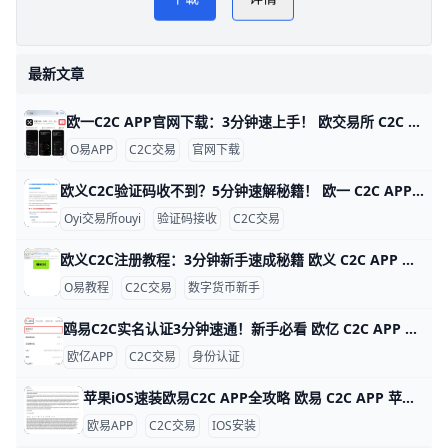
欧YI
最新文章
欧一C2C APP官网下载：3分钟速上手！ 欧交易所 C2C APP 官网下载指南 鸥易（ouyi）是全球知名的数字货币交易平台，它的 C2C 功能让用户能轻松用人民币买比特币或以太坊。比如，你可以用银行卡直接从认证商家买币，交易只需几分钟，手续费通常在 0.1% 以下，比传统交易所更方便。ddzfj+1
O易APP
C2C交易
官网下载
欧义C2C验证码收不到？5分钟速解秘籍！ 欧一 C2C APP 验证码接收问题详解 欧亿（欧yi）C2C APP 是数字货币交易的好帮手，但很多人登录或卖币时收不到验证码。根据用户反馈，约 70% 的问题来自网络信号差，比如高峰期短信延迟 5-10 分钟。别急，这里一步步教你解决，5 分钟就能搞定。
Oyi交易所ouyi
验证码接收
C2C交易
欧义C2C注册教程：3分钟新手速成秘籍 欧义 C2C APP 注册账号超详细教程 大家好！今天我们来聊聊如何在欧义（歐yi）C2C APP上注册账号。Oyi交易所是全球知名的加密货币交易平台，C2C功能让新手能轻松用人民币买USDT等币种。这个教程从零开始，步骤超简单，跟着做3-5分钟就能搞定。udn+2
O易教程
C2C交易
数字货币新手
鸥易C2C实名认证3分钟速通！新手必看 欧亿 C2C APP 实名认证全攻略 欧交易所APP的C2C实名认证超级简单，只需几分钟就能完成，就能安全买币卖币。比如，新用户小李下载APP后，按步骤认证，马上解锁每天最高25万元的交易限额，避免黑客盗用账户。udn+1
欧亿APP
C2C交易
身份认证
苹果iOS速装欧易C2C APP全攻略 欧易 C2C APP 苹果 iOS 安装指南 欧易（OKX）C2C APP 是数字货币点对点交易的首选工具，全球用户超5000万。它支持人民币、美元等多种法币快速买卖比特币、以太坊等，支持台湾用户本地支付如街口支付，交易费仅0.1%。iOS用户无法直接从中国App Store下载，但用海外Apple ID只需10分钟搞定。
欧易APP
C2C交易
IOS安装