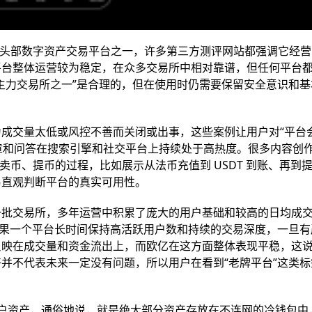
全球头部数字资产交易平台之一，许多第三方测评网站都强调它经
平台整体运营较为稳定，在众多交易所中相对靠谱，但任何平台
“主力交易所之一”是合理的，但在使用时仍需要保留安全意识和
。
成交量太低或风控不善而关闭或出事，这些案例让用户对“平台
文章和问答在搜索引擎和社交平台上持续处于高热度。很多内容创
、卖币、提币的过程，比如展示从法币充值到 USDT 到账、再到
易直观判断平台的真实可用性。
一批交易所，多年运营中积累了庞大的用户基础和较高的日均成
如果一个平台长时间保持高活跃用户数和持续的交易深度，一旦有
反映在成交量和资金流出上，而欧亿在这方面整体表现平稳，这
并不代表未来一定没有问题，所以用户在看到“老牌平台”这类标
户资产，通俗地说，就是绝大部分资产存放在不连网的冷钱包中