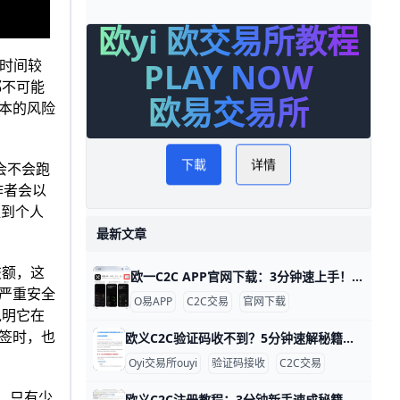
欧yi 欧交易所教程
PLAY NOW
营时间较
都不可能
欧易交易所
基本的风险
会不会跑
下載
详情
作者会以
提到个人
最新文章
交额，这
欧一C2C APP官网下载：3分钟速上手！ 欧交易所 C2C APP 官网下载指南 鸥易（ouyi）是全球知名的数字货币交易平台，它的 C2C 功能让用户能轻松用人民币买比特币或以太坊。比如，你可以用银行卡直接从认证商家买币，交易只需几分钟，手续费通常在 0.1% 以下，比传统交易所更方便。ddzfj+1
严重安全
O易APP
C2C交易
官网下载
说明它在
签时，也
欧义C2C验证码收不到？5分钟速解秘籍！ 欧一 C2C APP 验证码接收问题详解 欧亿（欧yi）C2C APP 是数字货币交易的好帮手，但很多人登录或卖币时收不到验证码。根据用户反馈，约 70% 的问题来自网络信号差，比如高峰期短信延迟 5-10 分钟。别急，这里一步步教你解决，5 分钟就能搞定。
Oyi交易所ouyi
验证码接收
C2C交易
，只有少
欧义C2C注册教程：3分钟新手速成秘籍 欧义 C2C APP 注册账号超详细教程 大家好！今天我们来聊聊如何在欧义（歐yi）C2C APP上注册账号。Oyi交易所是全球知名的加密货币交易平台，C2C功能让新手能轻松用人民币买USDT等币种。这个教程从零开始，步骤超简单，跟着做3-5分钟就能搞定。udn+2