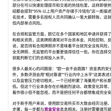
部分在可以快速处理提币和交易的热钱包里，这样即使热
绍都会提到“95% 以上用户资产存储于冷钱包”这一类
名技术，需要多名授权人员共同确认一笔大额转账，这
低内部单点风险。
在合规和监管方面，欧亿在多个国家和地区申请并获得
构相关资质，这类牌照通常对平台资本金、风险控制、反
说，是否持有合规牌照并不意味着平台就完全没有风险
全无牌照、无监管的平台要更值得信任一些。你在选择
就能判断它们的合规投入水平。
很多人最关心的问题是：“欧一会不会跑路？资金真的安
件，多数评测会用“相对靠谱”“行业内中上水平”这类
以及监管压力密切相关，一个已经积累了海量用户和长
低。但这个行业本身存在价格剧烈波动、政策变化异常
看作很小但不能忽视，而不是把任何平台都想象成完全
对于新手用户来说，使用欧交易所买币大致会经历注册
步骤，每一步都与
资金安全
息息相关。注册时需要填写