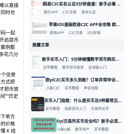
鸥易C2C实名认证3分钟速通！新手必看 欧亿 C2C APP 实名认证全攻略 欧交易所APP的C2C实名认证超级简单，只需几分钟就能完成，就能安全买币卖币。比如，新用户小李下载APP后，按步骤认证，马上解锁每天最高25万元的交易限额，避免黑客盗用账户。udn+1
难以直接
，同时也
欧亿APP
C2C交易
身份认证
苹果iOS速装欧易C2C APP全攻略 欧易 C2C APP 苹果 iOS 安装指南 欧易（OKX）C2C APP 是数字货币点对点交易的首选工具，全球用户超5000万。它支持人民币、美元等多种法币快速买卖比特币、以太坊等，支持台湾用户本地支付如街口支付，交易费仅0.1%。iOS用户无法直接从中国App Store下载，但用海外Apple ID只需10分钟搞定。
密码一起
欧易APP
C2C交易
IOS安装
开启提币
推薦文章
实案例都
步多花几分
新手买币入门：5分钟搞懂数字货币购买全流程 买币介绍：新手快速入门数字货币购买指南 对于许多刚接触数字货币的新手来说，“买币”这件事听起来既新奇又有点吓人：不知道从哪里开始、害怕被骗、不清楚资产到底放在哪里。其实，只要按正确步骤走，用支付宝、微信、银行卡就能轻松买到第一枚数字币，本篇就是为你量身打造的“零基础购买指南”。
买币教程
数字货币投资
区块链入门
一个信誉
欧yiC2C买币多久到账？订单异常申诉全攻略 在欧e（欧一）C2C 买币时，很多人最关心两个问题：买币到底要多久到账，以及如果订单出问题该如何处理。本文会用一个真实用户的视角，一步步带你搞懂“买币流程—到账时间—异常识别—申诉操作”，让你在欧亿 C2C 上既能买得快，也能保得安全。
等方式把
O易C2C
买币教程
申诉流程
才把币放
间”“历史
买币入门指南：什么是买币及5种最常见购买方式 买币，简单来说，就是用现实生活中的钱（比如人民币、美元或港币）或其他加密货币，去换取一种数字资产，比如比特币（BTC）、以太坊（ETH）或者稳定币USDT。举例来说，如果你在2025年用2000元人民币在交易所买入0.02枚比特币，这就是一次典型的“买币”操作。在加密货币世界里，买币是投资者进入市场的第一步，因此了解“买币”以及常见的购买方式，对新手来说非常关键。
买币教程
加密货币入门
交易所买币
和下单方
Oyi交易所买币安全吗？新手必须知道的安全买币与避坑指南 欧e（鸥易 欧一）上买数字资产，如果你走正确流程、用好平台提供的安全工具，再配合一些简单的习惯，新手买币整体是可以做到相对安全的。比如很多刚入场的用户，一开始只从几百到几千人民币的小额充值做起，在开启双重验证和实名认证的前提下，绝大多数都能顺利完成买币，没有遇到资产丢失的问题。真正容易出事的地方，往往不是平台本身，而是新手被“高收益”“内部消息”诱惑，去点陌生链接、和陌生人线下转账，结果一次就损失几千甚至上万。
价的价格
O易O易
数字资产
买币教程
 K 线