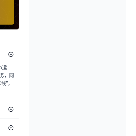
p运
务，同
线”，