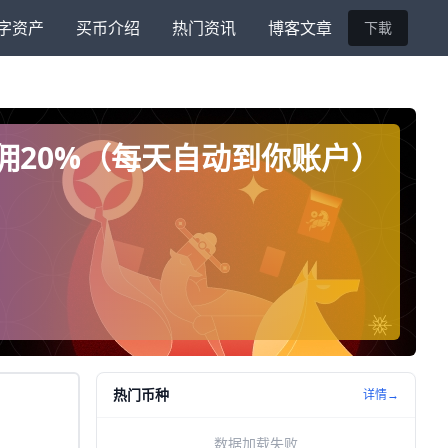
字资产
买币介绍
热门资讯
博客文章
下載
返佣20%（每天自动到你账户）
热门币种
详情→
数据加载失败