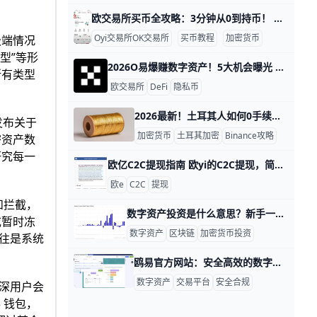
欧交易所买币全攻略：3分钟从0到持币！ O易买币步骤与途径详解：从账户创建到完成交易 大家好！想在欧e（ouyi）平台买比特币或以太坊吗？本文用简单步骤带你从零开始，一步步完成买币。全程只需10-30分钟，适合新手。 第一步：快速注册账户 打开欧e官网www.okx.com或下载APP，点击“注册”。用手机号或邮箱输入，设置密码，比如“Abc123456”，然后填验证码。举例：用+86中国手机号，1分钟收到短信码。注册完立即开启谷歌验证器，提高安全。实名认证上传身份证正反面+人脸扫描，审核只需5-10分钟。
Oyi交易所OK交易所
买币教程
加密货币
极端情况
型”等形
2026O易爆赚数字资产！5大机会曝光 欧义热门资讯盘点：新兴欧交易所数字资产投资机会 Oyi交易所（欧亿）是全球顶尖加密货币交易所，2026年吸引了超过5000万活跃用户。 新兴数字资产交易量今年已增长150%，机构资金流入超200亿美元。 这让普通投资者轻松抓住机会，比如通过欧一App一键买入热门币种。ouyibring+2
所有类型
欧交易所
DeFi
隐私币
2026最新！土耳其人如何0手续费买币？Binance全攻略 买币介绍：如何选择交易所与支付方式 买币就像选购物水超市，得挑安全、方便又实惠的。咱们一步步来，看怎么选交易所和支付方式。新手也能轻松上手。 选交易所的5大关键点 安全第一，查牌照和存储 顶级交易所如Binance和欧交易所有全球牌照，冷钱包存95%资金，热钱包只留5%交易用。2025年数据显示，它们被黑客攻击率不到0.1%。选前，用CoinMarketCap查安全评分，避免小平台丢币风险。
发布关于
加密货币
土耳其加密
Binance攻略
密资产数
研究每一
欧亿C2C提现指南 欧yi的C2C提现，简单说就是把数字资产卖给平台里的买家，再换成人民币到账银行卡、支付宝或其他收款方式。比如你有 1000 USDT，可以在C2C里选择合适的商家出售，买家付款后你确认收款，再放币完成交易。这个过程不是链上转账到银行卡，而是平台内完成买卖，所以更适合想快速把币变现的用户。
欧e
C2C
提现
和拦截，
数字资产投资是什么意思？新手一文看懂数字货币投资 已根据你的要求优化为更易读、每段包含数据或示例的版本。 :::writing block 数字资产投资是什么意思？ 数字资产投资，是指投资者通过购买和持有数字形式的资产来获取收益的一种方式。截至2026年，全球加密货币总市值已超过1万亿美元，其中比特币占比约40%以上，这说明数字资产已经成为一种具有规模的投资类别。例如，一个投资者在2020年以约7000美元买入比特币，到2021年高点接近69000美元时卖出，就获得了接近10倍的收益，这正是数字资产投资的典型案例。
或暂时冻
数字资产
区块链
加密货币投资
往是系统
鸥易官方网站：安全高效的数字资产交易入口 鸥易官方网站 鸥易（Oyi交易所 / Oyi）是全球知名的数字资产交易平台，提供现货、合约、永续、杠杆、期权、钱包与教育工具等一站式服务，致力于为全球用户提供安全、低延迟且功能丰富的数字资产生态。该官网聚合行情、交易、资产管理与 Web3 工具，方便交易者快速了解市场动态并进行资产管理。
数字资产
交易平台
安全合规
深用户会
 钱包，