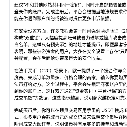
建议“不和其他网站共用同一密码”，同时开启邮箱验证
登录你的账户。完成注册后，平台会根据当地法规要求
能在你遇到账户纠纷或被盗时提供更多申诉依据。
在安全设置方面，许多教程会第一时间强调两步验证（2F
构成“双重锁”，大幅度提高账号被暴力破解或撞库攻击
白名单，这样只有预先添加的地址才能提币，即便黑客
表明，那些被盗资金的用户，大多在安全设置上存在“只用
钟配置，会在后面给你带来巨大的安全收益。
在法币买币（C2C）场景下，欧一提供了一个撮合你与商
度高、完成订单数量多、价格合理的商家，输入你要购
法币打给对方。这个过程中，平台会先锁定商家账户里的
到你的账户上，这样双方通过“资金实付 + 平台担保”的
成交笔数”等数据，这些指标越高，说明商家越稳定可靠
完成买币后，你可以在现货交易区用手里的 USDT 换成 
式。很多用户会截取自己的成交记录来说明某个币种在
瞬间成交大额订单，说明该币种有足够多的挂单和流动性