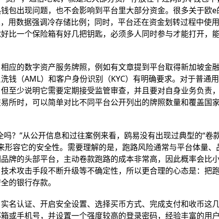
钱包出现问题，也不会影响到平台里大部分资金。很多关于欧e
描述，用数据强调冷存储比例；同时，平台还在资金划转过程中使
就好比一个保险箱有好几把钥匙，必须多人同时参与才能打开，
了相应的数字资产服务牌照，例如有文章提到平台取得新加坡金
洗钱（AML）和客户身份识别（KYC）有明确要求。对于普通
，但至少说明它需要定期接受监管审查，并且要对自身业务负责
交易所时，可以简单对比不同平台公开列出的牌照数量和覆盖国
全吗？”从公开信息和过往案例来看，鸥易没有出现过典型的“卷款
表述来形容它的安全性。需要理解的是，跑路风险通常与平台体量、
期品牌的头部平台，主动卷款跑路的成本非常高，因此概率会比
、技术攻击手段不断升级等不确定性，所以更合理的心态是：把
安全的银行存款。
、实名认证、开启安全设置、选择买币方式、完成支付和收币这
邮箱或手机号，并设置一个强度较高的登录密码，经验丰富的用