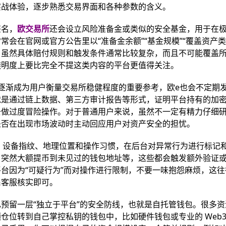
实战体验，逐步熟悉交易界面和各种参数的含义。
签名，
欧交易所
还会设立风险准备金或类似的安全基金，用于在
会在官网或官方公告里以“准备金余额”“基金规模”“覆盖资产类
。虽然具体赔付规则和触发条件通常比较复杂，而且不可能覆盖
透明度上要比完全不提这类内容的平台更值得关注。
称 PoR）逐渐成为用户衡量交易所稳健程度的重要参考，欧e也会不定期
就是通过链上数据、第三方审计报告等形式，证明平台持有的加
去做过度冒险操作。对于普通用户来说，虽然不一定有精力仔细
是否在出现市场波动时主动回应用户对资产安全的担忧。
P、设备指纹、地理位置和操作习惯，在后台对异常行为进行标记
、突然大额提币到未见过的钱包地址等，这些都会触发额外验证
台因为“可疑行为”而对操作进行限制，不要一味抱怨麻烦，这往
系客服核实即可。
预留一层“独立于平台”的安全防线，也就是自托管钱包。很多资
位转到自己掌控私钥的钱包中，比如硬件钱包或专业的 Web3