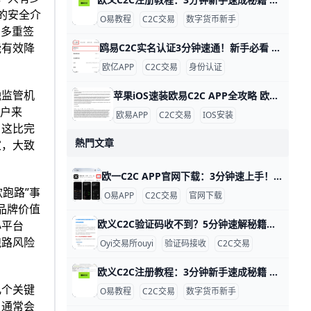
的安全介
O易教程
C2C交易
数字货币新手
用多重签
能有效降
鸥易C2C实名认证3分钟速通！新手必看 欧亿 C2C APP 实名认证全攻略 欧交易所APP的C2C实名认证超级简单，只需几分钟就能完成，就能安全买币卖币。比如，新用户小李下载APP后，按步骤认证，马上解锁每天最高25万元的交易限额，避免黑客盗用账户。udn+1
欧亿APP
C2C交易
身份认证
融监管机
苹果iOS速装欧易C2C APP全攻略 欧易 C2C APP 苹果 iOS 安装指南 欧易（OKX）C2C APP 是数字货币点对点交易的首选工具，全球用户超5000万。它支持人民币、美元等多种法币快速买卖比特币、以太坊等，支持台湾用户本地支付如街口支付，交易费仅0.1%。iOS用户无法直接从中国App Store下载，但用海外Apple ID只需10分钟搞定。
用户来
欧易APP
C2C交易
IOS安装
，这比完
熱門文章
家，大致
欧一C2C APP官网下载：3分钟速上手！ 欧交易所 C2C APP 官网下载指南 鸥易（ouyi）是全球知名的数字货币交易平台，它的 C2C 功能让用户能轻松用人民币买比特币或以太坊。比如，你可以用银行卡直接从认证商家买币，交易只需几分钟，手续费通常在 0.1% 以下，比传统交易所更方便。ddzfj+1
跑路”事
O易APP
C2C交易
官网下载
品牌价值
欧义C2C验证码收不到？5分钟速解秘籍！ 欧一 C2C APP 验证码接收问题详解 欧亿（欧yi）C2C APP 是数字货币交易的好帮手，但很多人登录或卖币时收不到验证码。根据用户反馈，约 70% 的问题来自网络信号差，比如高峰期短信延迟 5-10 分钟。别急，这里一步步教你解决，5 分钟就能搞定。
小平台
跑路风险
Oyi交易所ouyi
验证码接收
C2C交易
欧义C2C注册教程：3分钟新手速成秘籍 欧义 C2C APP 注册账号超详细教程 大家好！今天我们来聊聊如何在欧义（歐yi）C2C APP上注册账号。Oyi交易所是全球知名的加密货币交易平台，C2C功能让新手能轻松用人民币买USDT等币种。这个教程从零开始，步骤超简单，跟着做3-5分钟就能搞定。udn+2
几个关键
O易教程
C2C交易
数字货币新手
户通常会