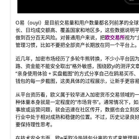
O易（ouyi）是目前交易量和用户数量都名列前茅的
长、日均成交额高、覆盖国家和地区多，这些数据说明
做到百分百无风险。对普通用户来说，把
欧交易所
视为
管理习惯，比如不要把全部资产长期放在同一个平台上
近几年，加密市场经历了多轮牛熊转换，不少小平台因为
路、资金能不能安全取出”格外敏感，围绕欧yi的测评
“亲身使用体验 + 实盘截图”的方式分享自己在鸥易买币
钱包的每一步截图，这类具体的过程展示，让新手更容
从平台资历看，欧义属于较早进入加密货币交易领域的
种体量本身就是一定程度的“市场背书”。通常情况下，
事故或运营问题，就会迅速在社区传开，数据也会立刻
行业中处于相对成熟和稳健的位置。不过，历史记录良好
要保持理性思考。
在技术安全方面，欧e采取冷热钱包分离的方式来管理用