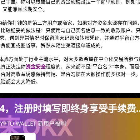
己手里。你可以根据自己的资金规模设定一个简单规则，例如“
，又能兼顾长期安全。
因为给你打钱的是第三方用户或商家，如果对方资金来源存在问题
。比较稳妥的做法是：只使用与自己实名信息一致的收款账户、
要求，遇到异常情况时保留聊天记录和转账凭证，并通过平台官方
户贪便宜或图省事，贸然从陌生渠道接单造成的。
体验方面处于行业主流水平，对大多数希望在中心化交易所参与
但真正决定你
资金安全
程度的，从来都不是“平台名字”本身，而
是否对高收益诱惑保持警惕、是否习惯在大额操作前多核对一步
风险都会大大降低。
474，注册时填写即终身享受手续费
（每天自动到你账户）
YPTO WALLET 新用户福利