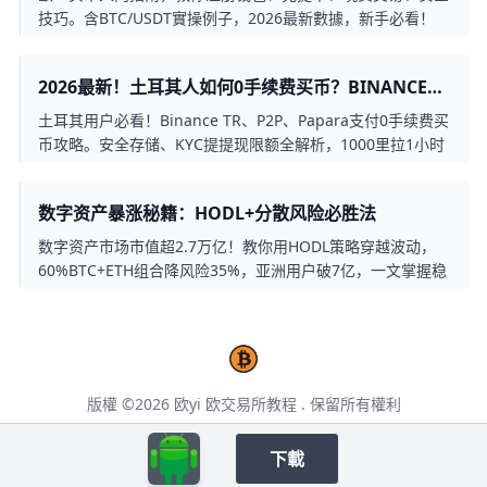
技巧。含BTC/USDT實操例子，2026最新數據，新手必看！
2026最新！土耳其人如何0手续费买币？BINANCE全
攻略
土耳其用户必看！Binance TR、P2P、Papara支付0手续费买
币攻略。安全存储、KYC提提现限额全解析，1000里拉1小时
入门。
数字资产暴涨秘籍：HODL+分散风险必胜法
数字资产市场市值超2.7万亿！教你用HODL策略穿越波动，
60%BTC+ETH组合降风险35%，亚洲用户破7亿，一文掌握稳
赚投资法。
版權 ©2026
欧yi 欧交易所教程
. 保留所有權利
本页面包含第三方合作推广链接，点击后将跳转至第三方网站，请仔细阅读其用户
协议。
下載