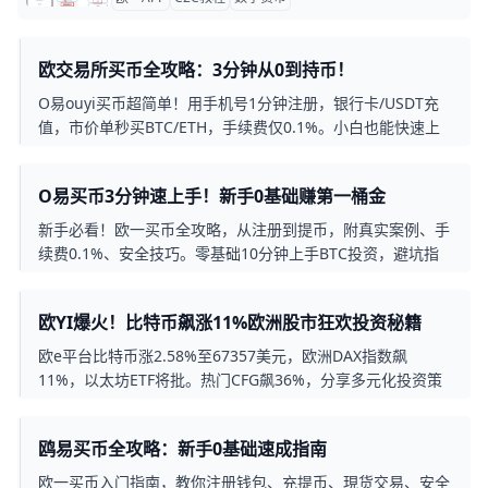
欧交易所买币全攻略：3分钟从0到持币！
O易ouyi买币超简单！用手机号1分钟注册，银行卡/USDT充
值，市价单秒买BTC/ETH，手续费仅0.1%。小白也能快速上
手，附常见问题解答。
O易买币3分钟速上手！新手0基础赚第一桶金
新手必看！欧一买币全攻略，从注册到提币，附真实案例、手
续费0.1%、安全技巧。零基础10分钟上手BTC投资，避坑指
南一篇全搞定。
欧YI爆火！比特币飙涨11%欧洲股市狂欢投资秘籍
欧e平台比特币涨2.58%至67357美元，欧洲DAX指数飙
11%，以太坊ETF将批。热门CFG飙36%，分享多元化投资策
略和止损技巧。
鸥易买币全攻略：新手0基础速成指南
欧一买币入门指南，教你注册钱包、充提币、現货交易、安全