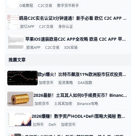
O易教程
C2C交易
数字货币新手
鸥易C2C实名认证3分钟速通！新手必看 欧亿 C2C APP 实名认证全攻略 欧交易所APP的C2C实名认证超级简单，只需几分钟就能完成，就能安全买币卖币。比如，新用户小李下载APP后，按步骤认证，马上解锁每天最高25万元的交易限额，避免黑客盗用账户。udn+1
欧亿APP
C2C交易
身份认证
苹果iOS速装欧易C2C APP全攻略 欧易 C2C APP 苹果 iOS 安装指南 欧易（OKX）C2C APP 是数字货币点对点交易的首选工具，全球用户超5000万。它支持人民币、美元等多种法币快速买卖比特币、以太坊等，支持台湾用户本地支付如街口支付，交易费仅0.1%。iOS用户无法直接从中国App Store下载，但用海外Apple ID只需10分钟搞定。
欧易APP
C2C交易
IOS安装
推薦文章
欧yi爆火！比特币飙涨11%欧洲股市狂欢投资秘籍 欧交易所（歐yi）平台最近很热闹，比特币价格稳定在67,357美元，24小时涨幅2.58%，成交额达到8.53亿美元。以太坊报2,015美元，微涨0.21%，市场总市值2.46万亿美元。
加密货币
投资策略
DAX指数
2026最新！土耳其人如何0手续费买币？Binance全攻略 买币介绍：如何选择交易所与支付方式 买币就像选购物水超市，得挑安全、方便又实惠的。咱们一步步来，看怎么选交易所和支付方式。新手也能轻松上手。 选交易所的5大关键点 安全第一，查牌照和存储 顶级交易所如Binance和欧交易所有全球牌照，冷钱包存95%资金，热钱包只留5%交易用。2025年数据显示，它们被黑客攻击率不到0.1%。选前，用CoinMarketCap查安全评分，避免小平台丢币风险。
加密货币
土耳其加密
Binance攻略
2026爆赚！数字资产HODL+DeFi策略大揭秘 数字资产投资策略：从长期持有到DeFi应用 数字资产投资能带来高回报，但需要聪明策略。在2026年3月，比特币价格已超10万美元，以太坊达5000美元，市场总值达3万亿美元。长期持有和DeFi是两大热门方式，本文用简单例子帮你入门。​
比特币
DeFi
加密货币