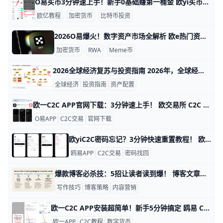
O易买币3分钟速上手！新手0基础赚第一桶金 欧yi买币介绍：新手快速入门鸥易数字资产投资指南 Oyi交易所（欧一）是全球领先的数字资产交易平台，每天交易量超过100亿美元，支持超过300种加密货币，如比特币（BTC）和以太坊（ETH）。这个指南用简单步骤帮你从零开始投资，适合完全没经验的新手，只需10分钟就能上手。
欧亿教程
加密货币
比特币投资
2026O易爆火！数字资产市场全解析 欧e热门资讯：2026最新欧一数字资产市场动态分析 鸥易（O易）在2026年保持全球领先地位，日交易量超过20亿美元，用户数突破500万。 平台支持500多种数字资产，包括现货、杠杆、期权和NFT交易。 这让更多人轻松进入加密市场，抓住增长机会。sdwenkong+2
加密货币
RWA
Meme币
2026全球经济复苏与投资指南 2026年，全球经济正处在一个“弱复苏 + 高波动”的路口。国际货币基金组织（IMF）预测，2026年全球经济增长率约为2.6%左右，低于疫情前3%以上的常态水平；摩根大通等机构也把全球增长预期放在3%附近，都指向一个“缓慢但不顺畅”的修复过程。 这意味着投资者很难再指望“所有市场一起上涨”，而是需要更精细地挑选地区、行业和资产类型。
全球经济
投资指南
资产配置
欧一C2C APP官网下载：3分钟速上手！ 欧交易所 C2C APP 官网下载指南 鸥易（ouyi）是全球知名的数字货币交易平台，它的 C2C 功能让用户能轻松用人民币买比特币或以太坊。比如，你可以用银行卡直接从认证商家买币，交易只需几分钟，手续费通常在 0.1% 以下，比传统交易所更方便。ddzfj+1
O易APP
C2C交易
官网下载
欧yiC2C密码忘记？3分钟快速重置教程！ 欧e C2C APP 密码忘记重置方法详解 忘记欧交易所（欧yi）C2C APP的登录密码很常见，比如很多人忙碌时输错密码锁定了账户。别担心，欧一APP提供简单的一键重置功能，整个过程只需3-5分钟。​
鸥易APP
C2C交易
密码找回
爆款博客必杀技：5招让读者读到爆！ 博客文章内容策划：打造吸引读者的写作策略 在数字时代，一篇好博客能吸引80%的读者读完全文，而普通文章只有20%的完成率。 比如BuzzFeed用列表式标题，点击率提升35%。 这篇文章分享简单策略，帮助你从选题到发布，轻松写出读者爱看的爆款内容。ahrefs+1
写作技巧
博客策略
内容营销
欧一C2C APP安装超简单！新手5分钟搞定 鸥易 C2C APP 安装步骤详解 欧义（ouyi）C2C APP 是很多人用来买卖数字货币的工具。它支持直接和商家交易人民币换比特币或USDT，简单又快。新手用它，第一步就是正确安装。下面我们一步步来，跟着做准没错。
欧一APP
C2C教程
数字货币