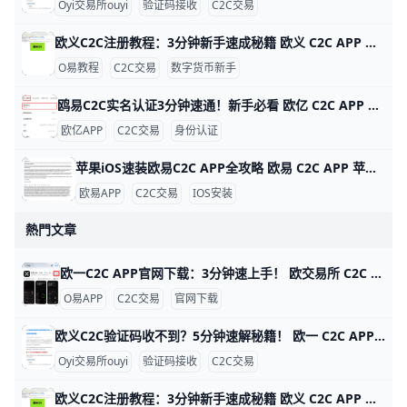
Oyi交易所ouyi
验证码接收
C2C交易
欧义C2C注册教程：3分钟新手速成秘籍 欧义 C2C APP 注册账号超详细教程 大家好！今天我们来聊聊如何在欧义（歐yi）C2C APP上注册账号。Oyi交易所是全球知名的加密货币交易平台，C2C功能让新手能轻松用人民币买USDT等币种。这个教程从零开始，步骤超简单，跟着做3-5分钟就能搞定。udn+2
O易教程
C2C交易
数字货币新手
鸥易C2C实名认证3分钟速通！新手必看 欧亿 C2C APP 实名认证全攻略 欧交易所APP的C2C实名认证超级简单，只需几分钟就能完成，就能安全买币卖币。比如，新用户小李下载APP后，按步骤认证，马上解锁每天最高25万元的交易限额，避免黑客盗用账户。udn+1
欧亿APP
C2C交易
身份认证
苹果iOS速装欧易C2C APP全攻略 欧易 C2C APP 苹果 iOS 安装指南 欧易（OKX）C2C APP 是数字货币点对点交易的首选工具，全球用户超5000万。它支持人民币、美元等多种法币快速买卖比特币、以太坊等，支持台湾用户本地支付如街口支付，交易费仅0.1%。iOS用户无法直接从中国App Store下载，但用海外Apple ID只需10分钟搞定。
欧易APP
C2C交易
IOS安装
熱門文章
欧一C2C APP官网下载：3分钟速上手！ 欧交易所 C2C APP 官网下载指南 鸥易（ouyi）是全球知名的数字货币交易平台，它的 C2C 功能让用户能轻松用人民币买比特币或以太坊。比如，你可以用银行卡直接从认证商家买币，交易只需几分钟，手续费通常在 0.1% 以下，比传统交易所更方便。ddzfj+1
O易APP
C2C交易
官网下载
欧义C2C验证码收不到？5分钟速解秘籍！ 欧一 C2C APP 验证码接收问题详解 欧亿（欧yi）C2C APP 是数字货币交易的好帮手，但很多人登录或卖币时收不到验证码。根据用户反馈，约 70% 的问题来自网络信号差，比如高峰期短信延迟 5-10 分钟。别急，这里一步步教你解决，5 分钟就能搞定。
Oyi交易所ouyi
验证码接收
C2C交易
欧义C2C注册教程：3分钟新手速成秘籍 欧义 C2C APP 注册账号超详细教程 大家好！今天我们来聊聊如何在欧义（歐yi）C2C APP上注册账号。Oyi交易所是全球知名的加密货币交易平台，C2C功能让新手能轻松用人民币买USDT等币种。这个教程从零开始，步骤超简单，跟着做3-5分钟就能搞定。udn+2