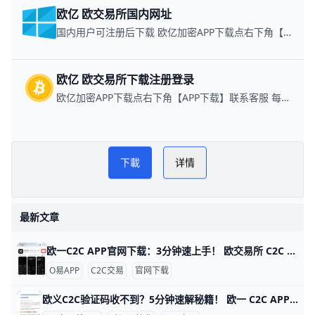
欧亿 欧交易所国内网址
国内用户可注册后下载 欧亿加密APP下载点右下角【APP下载】联系客服 每日更新可用链接
欧亿 欧交易所下载注册登录
欧亿加密APP下载点右下角【APP下载】联系客服 每日更新可用链接
欧yi 欧交易所教程
PLAY NOW
下載
详情
欧交易所
最新文章
欧一C2C APP官网下载：3分钟速上手！ 欧交易所 C2C APP 官网下载指南 鸥易（ouyi）是全球知名的数字货币交易平台，它的 C2C 功能让用户能轻松用人民币买比特币或以太坊。比如，你可以用银行卡直接从认证商家买币，交易只需几分钟，手续费通常在 0.1% 以下，比传统交易所更方便。ddzfj+1
O易APP
C2C交易
官网下载
欧义C2C验证码收不到？5分钟速解秘籍！ 欧一 C2C APP 验证码接收问题详解 欧亿（欧yi）C2C APP 是数字货币交易的好帮手，但很多人登录或卖币时收不到验证码。根据用户反馈，约 70% 的问题来自网络信号差，比如高峰期短信延迟 5-10 分钟。别急，这里一步步教你解决，5 分钟就能搞定。