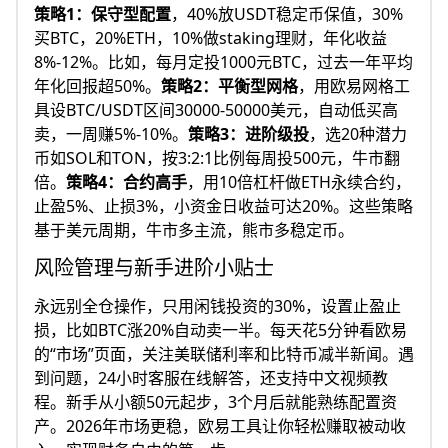
策略1：保守型配置
，40%放USDT稳定币保值，30%
买BTC，20%ETH，10%做staking理财，年化收益
8%-12%。比如，每月定投1000元BTC，过去一年平均
年化回报超50%。
策略2：平衡型网格
，用欧易网格工
具设BTC/USDT区间30000-50000美元，自动低买高
卖，一周赚5%-10%。
策略3：进阶级投
，选20种潜力
币如SOL和TON，按3:2:1比例每周投500元，牛市翻
倍。
策略4：合约高手
，用10倍杠杆做ETH永续合约，
止盈5%、止损3%，小资金日收益可达20%。这些策略
基于美元周期，牛市多主流，熊市多稳定币。
风险管理与新手进阶小贴士
永远别全仓操作，只用闲钱投资的30%，设置止盈止
损，比如BTC涨20%自动卖一半。每天花5分钟看欧易
的“市场”页面，关注美联储利率和比特币减半新闻。遇
到问题，24小时客服在线解答，还支持中文视频教
程。新手从小额50元起步，3个月后就能熟练配置资
产。2026年市场更稳，欧易工具让你轻松赚取被动收