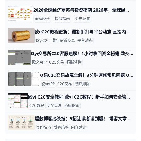
2026全球经济复苏与投资指南 2026年，全球经济正处在一个“弱复苏 + 高波动”的路口。国际货币基金组织（IMF）预测，2026年全球经济增长率约为2.6%左右，低于疫情前3%以上的常态水平；摩根大通等机构也把全球增长预期放在3%附近，都指向一个“缓慢但不顺畅”的修复过程。 这意味着投资者很难再指望“所有市场一起上涨”，而是需要更精细地挑选地区、行业和资产类型。
全球经济
投资指南
资产配置
欧eC2C教程更新：最新折扣与平台动态 直接内容如下，供你作为博客素材使用，语言为中文（zh-CN）： 标题：热门资讯｜欧 Yi C2C教程更新：最新折扣与平台动态 在数字货币交易日新月异的今天，欧亿（欧交易所）的C2C市场又迎来一轮重要更新。本篇汇总了近期的教程更新、最新折扣信息，以及平台动态，帮助读者把握交易机会与风险点。
欧yiC2C
数字货币交易
平台动态
Oyi交易所C2C客服速解！1小时拿回资金秘籍 欧交易所C2C APP客服咨询全攻略 欧亿C2C交易每天处理数百万笔订单，用户常遇支付延迟或放币问题。举例，2025年数据显示，90%的C2C纠纷通过客服1小时内解决。 学会正确咨询，能让你快速拿回资金，避免损失。​
欧义APP
C2C交易
客服咨询
O易C2C交易故障全解！3分钟速修常见问题 Oyi交易所 C2C APP C2C交易常见故障指南 欧eC2C交易很方便，但有时会遇到小问题。别担心，这篇文章告诉你常见故障和简单解决办法。每个问题都有例子和步骤，让你快速上手。jb51+1
欧yiAPP
C2C交易
故障排除
欧yi C2C安全教程 欧yi C2C教程：新手如何安全管理数字资产避免资金风险？ 在欧yi进行 C2C 交易时，新手最重要的不是“买到便宜币”，而是先把安全流程做对。只要把账户安全、交易确认、资金管理和防骗意识做好，绝大多数资金风险都能提前规避。
C2C教程
安全管理
防骗指南
爆款博客必杀技：5招让读者读到爆！ 博客文章内容策划：打造吸引读者的写作策略 在数字时代，一篇好博客能吸引80%的读者读完全文，而普通文章只有20%的完成率。 比如BuzzFeed用列表式标题，点击率提升35%。 这篇文章分享简单策略，帮助你从选题到发布，轻松写出读者爱看的爆款内容。ahrefs+1
写作技巧
博客策略
内容营销