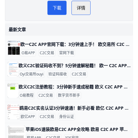
欧yi 欧交易所教程
PLAY NOW
下載
详情
欧交易所
最新文章
欧一C2C APP官网下载：3分钟速上手！ 欧交易所 C2C APP 官网下载指南 鸥易（ouyi）是全球知名的数字货币交易平台，它的 C2C 功能让用户能轻松用人民币买比特币或以太坊。比如，你可以用银行卡直接从认证商家买币，交易只需几分钟，手续费通常在 0.1% 以下，比传统交易所更方便。ddzfj+1
O易APP
C2C交易
官网下载
欧义C2C验证码收不到？5分钟速解秘籍！ 欧一 C2C APP 验证码接收问题详解 欧亿（欧yi）C2C APP 是数字货币交易的好帮手，但很多人登录或卖币时收不到验证码。根据用户反馈，约 70% 的问题来自网络信号差，比如高峰期短信延迟 5-10 分钟。别急，这里一步步教你解决，5 分钟就能搞定。
Oyi交易所ouyi
验证码接收
C2C交易
欧义C2C注册教程：3分钟新手速成秘籍 欧义 C2C APP 注册账号超详细教程 大家好！今天我们来聊聊如何在欧义（歐yi）C2C APP上注册账号。Oyi交易所是全球知名的加密货币交易平台，C2C功能让新手能轻松用人民币买USDT等币种。这个教程从零开始，步骤超简单，跟着做3-5分钟就能搞定。udn+2
O易教程
C2C交易
数字货币新手
鸥易C2C实名认证3分钟速通！新手必看 欧亿 C2C APP 实名认证全攻略 欧交易所APP的C2C实名认证超级简单，只需几分钟就能完成，就能安全买币卖币。比如，新用户小李下载APP后，按步骤认证，马上解锁每天最高25万元的交易限额，避免黑客盗用账户。udn+1
欧亿APP
C2C交易
身份认证
苹果iOS速装欧易C2C APP全攻略 欧易 C2C APP 苹果 iOS 安装指南 欧易（OKX）C2C APP 是数字货币点对点交易的首选工具，全球用户超5000万。它支持人民币、美元等多种法币快速买卖比特币、以太坊等，支持台湾用户本地支付如街口支付，交易费仅0.1%。iOS用户无法直接从中国App Store下载，但用海外Apple ID只需10分钟搞定。
欧易APP
C2C交易
IOS安装