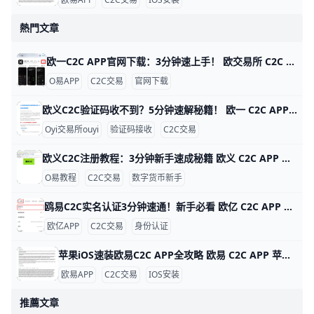
熱門文章
欧一C2C APP官网下载：3分钟速上手！ 欧交易所 C2C APP 官网下载指南 鸥易（ouyi）是全球知名的数字货币交易平台，它的 C2C 功能让用户能轻松用人民币买比特币或以太坊。比如，你可以用银行卡直接从认证商家买币，交易只需几分钟，手续费通常在 0.1% 以下，比传统交易所更方便。ddzfj+1
O易APP
C2C交易
官网下载
欧义C2C验证码收不到？5分钟速解秘籍！ 欧一 C2C APP 验证码接收问题详解 欧亿（欧yi）C2C APP 是数字货币交易的好帮手，但很多人登录或卖币时收不到验证码。根据用户反馈，约 70% 的问题来自网络信号差，比如高峰期短信延迟 5-10 分钟。别急，这里一步步教你解决，5 分钟就能搞定。
Oyi交易所ouyi
验证码接收
C2C交易
欧义C2C注册教程：3分钟新手速成秘籍 欧义 C2C APP 注册账号超详细教程 大家好！今天我们来聊聊如何在欧义（歐yi）C2C APP上注册账号。Oyi交易所是全球知名的加密货币交易平台，C2C功能让新手能轻松用人民币买USDT等币种。这个教程从零开始，步骤超简单，跟着做3-5分钟就能搞定。udn+2
O易教程
C2C交易
数字货币新手
鸥易C2C实名认证3分钟速通！新手必看 欧亿 C2C APP 实名认证全攻略 欧交易所APP的C2C实名认证超级简单，只需几分钟就能完成，就能安全买币卖币。比如，新用户小李下载APP后，按步骤认证，马上解锁每天最高25万元的交易限额，避免黑客盗用账户。udn+1
欧亿APP
C2C交易
身份认证
苹果iOS速装欧易C2C APP全攻略 欧易 C2C APP 苹果 iOS 安装指南 欧易（OKX）C2C APP 是数字货币点对点交易的首选工具，全球用户超5000万。它支持人民币、美元等多种法币快速买卖比特币、以太坊等，支持台湾用户本地支付如街口支付，交易费仅0.1%。iOS用户无法直接从中国App Store下载，但用海外Apple ID只需10分钟搞定。
欧易APP
C2C交易
IOS安装
推薦文章