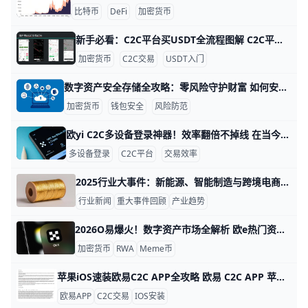
比特币
DeFi
加密货币
新手必看：C2C平台买USDT全流程图解 C2C平台是一种点对点的交易方式，用户可以直接用人民币等法币向其他用户购买USDT，中间由交易所提供担保。比如币安、OKX、HTX等平台的C2C市场，都支持支付宝、微信、银行卡入金买USDT。以币安为例，2026年C2C交易日均成交量超过数十亿美元，说明很多用户已经习惯用这种方法入金，但对安全和风控要求也更高，适合希望通过合规渠道入场的普通投资者。
加密货币
C2C交易
USDT入门
数字资产安全存储全攻略：零风险守护财富 如何安全存储与管理数字资产：实用教程与风险防范 在数字时代，数字资产如比特币和以太坊的价值已超2万亿美元，但90%的损失来自私钥泄露或丢失。 比如2022年Ronin网络被盗6亿美元，就是因为私钥管理不当。 学会正确方法，能让你的资产安全无忧。appinn+1
加密货币
钱包安全
风险防范
欧yi C2C多设备登录神器！效率翻倍不掉线 在当今的移动互联网时代，人们的生活几乎离不开手机、平板和电脑。根据2025年用户行为数据显示，超过82%的用户会在两台以上设备间切换使用同一应用。正因如此，欧yi C2C APP上线了“多设备C2C登录”功能，让用户无论在家用电脑还是通勤路上的手机，都能即时处理买卖事务，不受设备限制，轻松完成交易。
多设备登录
C2C平台
交易效率
2025行业大事件：新能源、智能制造与跨境电商全景速递 欧 Yi 博客文章精选：行业新闻速递与重大事件回顾 2025到2026年，全球主要行业正在经历一轮快速的调整与升级。根据国际能源署和各大经济观察机构的统计，2025年全球可再生能源发电量占新增发电装机的比重已经接近75%，远高于2020年的约30%。这说明从国家到企业，越来越多的资源正在向低碳、清洁方向倾斜。在这一背景下，新能源、智能制造和数字经济成为最受关注的三大领域。
行业新闻
重大事件回顾
产业趋势
2026O易爆火！数字资产市场全解析 欧e热门资讯：2026最新欧一数字资产市场动态分析 鸥易（O易）在2026年保持全球领先地位，日交易量超过20亿美元，用户数突破500万。 平台支持500多种数字资产，包括现货、杠杆、期权和NFT交易。 这让更多人轻松进入加密市场，抓住增长机会。sdwenkong+2
加密货币
RWA
Meme币
苹果iOS速装欧易C2C APP全攻略 欧易 C2C APP 苹果 iOS 安装指南 欧易（OKX）C2C APP 是数字货币点对点交易的首选工具，全球用户超5000万。它支持人民币、美元等多种法币快速买卖比特币、以太坊等，支持台湾用户本地支付如街口支付，交易费仅0.1%。iOS用户无法直接从中国App Store下载，但用海外Apple ID只需10分钟搞定。
欧易APP
C2C交易
IOS安装