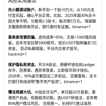
风控实用建议
先小额测试账户
。新手别一下投10万元，从100元支
付宝买起，确认平台正常。比如，2025年超30%冻卡
因大单不明，分散用2-3张卡，每次限5万元。 保留聊
天截图和转账凭证，银行查时有证据。binance+1
查卖家信誉防骗
。选完成率>95%、交易>1000笔的商
家。去年币安封禁5000假号，低价USDT陷阱骗走1亿
资金。 别点私聊链接，平台内交易才放币。
hackmd+1
保护隐私和资金
。开2FA验证，用硬件钱包如Ledger
存币，防黑客。遇异常登录，立即提币到冷钱包。
2026年，90%盗币案因没二步验证。 定期查账，冻卡
打银行热线说明“数字资产投资”。binance+1
懂法规避大坑
。大陆反诈法严，单日超20万易查；香
港用户自由，但报税须记账。选USDT桥接法，去年帮
80%用户稳过风控。 合规第一，长持BTC胜过追热