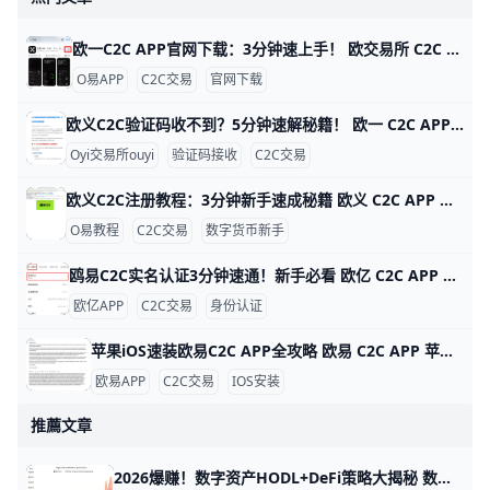
欧一C2C APP官网下载：3分钟速上手！ 欧交易所 C2C APP 官网下载指南 鸥易（ouyi）是全球知名的数字货币交易平台，它的 C2C 功能让用户能轻松用人民币买比特币或以太坊。比如，你可以用银行卡直接从认证商家买币，交易只需几分钟，手续费通常在 0.1% 以下，比传统交易所更方便。ddzfj+1
O易APP
C2C交易
官网下载
欧义C2C验证码收不到？5分钟速解秘籍！ 欧一 C2C APP 验证码接收问题详解 欧亿（欧yi）C2C APP 是数字货币交易的好帮手，但很多人登录或卖币时收不到验证码。根据用户反馈，约 70% 的问题来自网络信号差，比如高峰期短信延迟 5-10 分钟。别急，这里一步步教你解决，5 分钟就能搞定。
Oyi交易所ouyi
验证码接收
C2C交易
欧义C2C注册教程：3分钟新手速成秘籍 欧义 C2C APP 注册账号超详细教程 大家好！今天我们来聊聊如何在欧义（歐yi）C2C APP上注册账号。Oyi交易所是全球知名的加密货币交易平台，C2C功能让新手能轻松用人民币买USDT等币种。这个教程从零开始，步骤超简单，跟着做3-5分钟就能搞定。udn+2
O易教程
C2C交易
数字货币新手
鸥易C2C实名认证3分钟速通！新手必看 欧亿 C2C APP 实名认证全攻略 欧交易所APP的C2C实名认证超级简单，只需几分钟就能完成，就能安全买币卖币。比如，新用户小李下载APP后，按步骤认证，马上解锁每天最高25万元的交易限额，避免黑客盗用账户。udn+1
欧亿APP
C2C交易
身份认证
苹果iOS速装欧易C2C APP全攻略 欧易 C2C APP 苹果 iOS 安装指南 欧易（OKX）C2C APP 是数字货币点对点交易的首选工具，全球用户超5000万。它支持人民币、美元等多种法币快速买卖比特币、以太坊等，支持台湾用户本地支付如街口支付，交易费仅0.1%。iOS用户无法直接从中国App Store下载，但用海外Apple ID只需10分钟搞定。
欧易APP
C2C交易
IOS安装
推薦文章
2026爆赚！数字资产HODL+DeFi策略大揭秘 数字资产投资策略：从长期持有到DeFi应用 数字资产投资能带来高回报，但需要聪明策略。在2026年3月，比特币价格已超10万美元，以太坊达5000美元，市场总值达3万亿美元。长期持有和DeFi是两大热门方式，本文用简单例子帮你入门。​