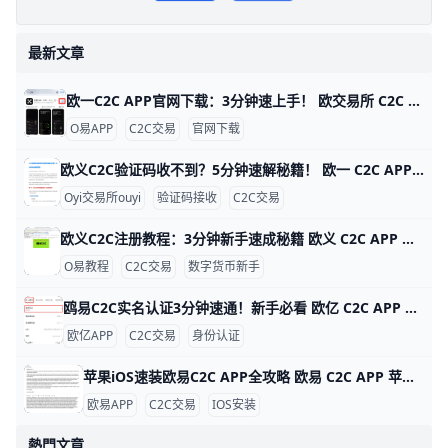
最新文章
欧一C2C APP官网下载：3分钟速上手！ 欧交易所 C2C APP 官网下载指南 鸥易（ouyi）是全球知名的数字货币交易平台，它的 C2C 功能让用户能轻松用人民币买比特币或以太坊。比如，你可以用银行卡直接从认证商家买币，交易只需几分钟，手续费通常在 0.1% 以下，比传统交易所更方便。ddzfj+1
O易APP
C2C交易
官网下载
欧义C2C验证码收不到？5分钟速解秘籍！ 欧一 C2C APP 验证码接收问题详解 欧亿（欧yi）C2C APP 是数字货币交易的好帮手，但很多人登录或卖币时收不到验证码。根据用户反馈，约 70% 的问题来自网络信号差，比如高峰期短信延迟 5-10 分钟。别急，这里一步步教你解决，5 分钟就能搞定。
Oyi交易所ouyi
验证码接收
C2C交易
欧义C2C注册教程：3分钟新手速成秘籍 欧义 C2C APP 注册账号超详细教程 大家好！今天我们来聊聊如何在欧义（歐yi）C2C APP上注册账号。Oyi交易所是全球知名的加密货币交易平台，C2C功能让新手能轻松用人民币买USDT等币种。这个教程从零开始，步骤超简单，跟着做3-5分钟就能搞定。udn+2
O易教程
C2C交易
数字货币新手
鸥易C2C实名认证3分钟速通！新手必看 欧亿 C2C APP 实名认证全攻略 欧交易所APP的C2C实名认证超级简单，只需几分钟就能完成，就能安全买币卖币。比如，新用户小李下载APP后，按步骤认证，马上解锁每天最高25万元的交易限额，避免黑客盗用账户。udn+1
欧亿APP
C2C交易
身份认证
苹果iOS速装欧易C2C APP全攻略 欧易 C2C APP 苹果 iOS 安装指南 欧易（OKX）C2C APP 是数字货币点对点交易的首选工具，全球用户超5000万。它支持人民币、美元等多种法币快速买卖比特币、以太坊等，支持台湾用户本地支付如街口支付，交易费仅0.1%。iOS用户无法直接从中国App Store下载，但用海外Apple ID只需10分钟搞定。
欧易APP
C2C交易
IOS安装
熱門文章