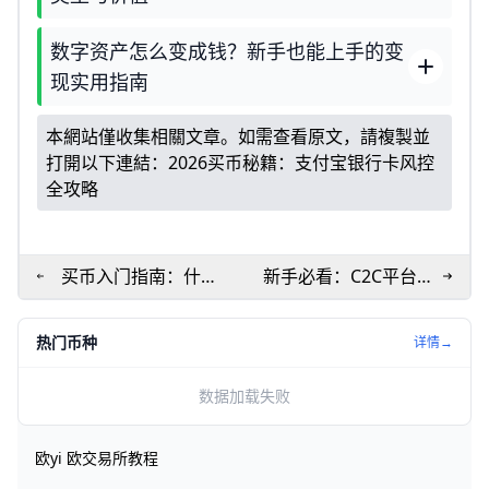
数字资产怎么变成钱？新手也能上手的变
现实用指南
本網站僅收集相關文章。如需查看原文，請複製並
打開以下連結：
2026买币秘籍：支付宝银行卡风控
全攻略
买币入门指南：什么
新手必看：C2C平台买
是买币及5种最常见购
USDT全流程图解
买方式
热门币种
详情→
数据加载失败
欧yi 欧交易所教程