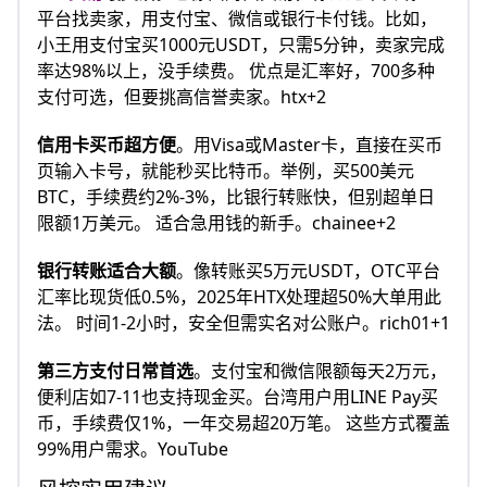
平台找卖家，用支付宝、微信或银行卡付钱。比如，
小王用支付宝买1000元USDT，只需5分钟，卖家完成
率达98%以上，没手续费。 优点是汇率好，700多种
支付可选，但要挑高信誉卖家。htx+2
信用卡买币超方便
。用Visa或Master卡，直接在买币
页输入卡号，就能秒买比特币。举例，买500美元
BTC，手续费约2%-3%，比银行转账快，但别超单日
限额1万美元。 适合急用钱的新手。chainee+2
银行转账适合大额
。像转账买5万元USDT，OTC平台
汇率比现货低0.5%，2025年HTX处理超50%大单用此
法。 时间1-2小时，安全但需实名对公账户。rich01+1
第三方支付日常首选
。支付宝和微信限额每天2万元，
便利店如7-11也支持现金买。台湾用户用LINE Pay买
币，手续费仅1%，一年交易超20万笔。 这些方式覆盖
99%用户需求。YouTube​​