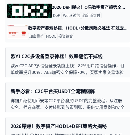
2026 DeFi爆火！O易数字资产趋势全解析 欧义数字资产DeFi趋势深度解析 DeFi，也就是去中心化金融，正在快速改变我们的投资和支付方式。2025年，全球DeFi锁仓量（TVL）已超过2000亿美元，比2024年增长了45%。 鸥易作为领先平台，帮助用户轻松进入这个市场，比如通过一键挖矿，用户平均年化收益可达8%-15%。hackmd+2
DeFi
Web3钱包
稳定币支付
数字资产暴涨秘籍：HODL+分散风险必胜法 在过去几年中，数字资产的增长速度惊人。根据CoinMarketCap数据显示，截至2026年初，加密货币市场总市值已突破2.7万亿美元，比三年前增长了近80%。这意味着越来越多的投资者将数字资产纳入投资组合，以寻求高回报机会。然而，市场波动依然剧烈，如何制定科学的投资策略——尤其在长期持有与分散风险之间取得平衡——成为了每位投资者必须思考的问题。
加密货币
HODL
投资组合
欧YI C2C多设备登录神器！效率翻倍不掉线
欧yi C2C APP多设备登录功能上线！82%用户跨设备操作，订
单效率提升30%，AES加密安全保障70%，买家卖家交易体验
全面升级。
新手必看：C2C平台买USDT全流程图解
详细介绍使用币安等C2C平台购买USDT的完整流程，从注册
实名、筛选商家、支付转账到放币到账，提供实用案例和安全
避坑建议，帮助新手安全入金数字货币。
2026爆赚！数字资产HODL+DEFI策略大揭秘