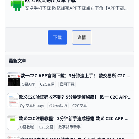
欧亿 欧交易所安卓下载
安卓手机下载 欧亿加密APP下载点右下角【APP下载】联系客服 每日更新可用链接
欧yi 欧交易所教程
PLAY NOW
下載
详情
欧YI
最新文章
欧一C2C APP官网下载：3分钟速上手！ 欧交易所 C2C APP 官网下载指南 鸥易（ouyi）是全球知名的数字货币交易平台，它的 C2C 功能让用户能轻松用人民币买比特币或以太坊。比如，你可以用银行卡直接从认证商家买币，交易只需几分钟，手续费通常在 0.1% 以下，比传统交易所更方便。ddzfj+1
O易APP
C2C交易
官网下载
欧义C2C验证码收不到？5分钟速解秘籍！ 欧一 C2C APP 验证码接收问题详解 欧亿（欧yi）C2C APP 是数字货币交易的好帮手，但很多人登录或卖币时收不到验证码。根据用户反馈，约 70% 的问题来自网络信号差，比如高峰期短信延迟 5-10 分钟。别急，这里一步步教你解决，5 分钟就能搞定。
Oyi交易所ouyi
验证码接收
C2C交易
欧义C2C注册教程：3分钟新手速成秘籍 欧义 C2C APP 注册账号超详细教程 大家好！今天我们来聊聊如何在欧义（歐yi）C2C APP上注册账号。Oyi交易所是全球知名的加密货币交易平台，C2C功能让新手能轻松用人民币买USDT等币种。这个教程从零开始，步骤超简单，跟着做3-5分钟就能搞定。udn+2
O易教程
C2C交易
数字货币新手