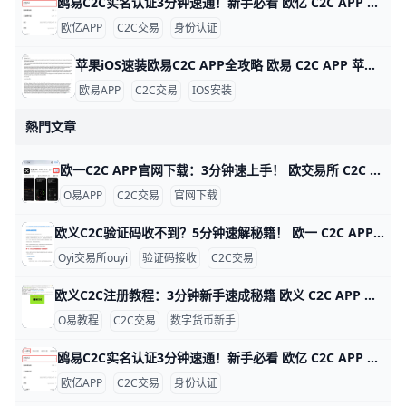
鸥易C2C实名认证3分钟速通！新手必看 欧亿 C2C APP 实名认证全攻略 欧交易所APP的C2C实名认证超级简单，只需几分钟就能完成，就能安全买币卖币。比如，新用户小李下载APP后，按步骤认证，马上解锁每天最高25万元的交易限额，避免黑客盗用账户。udn+1
欧亿APP
C2C交易
身份认证
苹果iOS速装欧易C2C APP全攻略 欧易 C2C APP 苹果 iOS 安装指南 欧易（OKX）C2C APP 是数字货币点对点交易的首选工具，全球用户超5000万。它支持人民币、美元等多种法币快速买卖比特币、以太坊等，支持台湾用户本地支付如街口支付，交易费仅0.1%。iOS用户无法直接从中国App Store下载，但用海外Apple ID只需10分钟搞定。
欧易APP
C2C交易
IOS安装
熱門文章
欧一C2C APP官网下载：3分钟速上手！ 欧交易所 C2C APP 官网下载指南 鸥易（ouyi）是全球知名的数字货币交易平台，它的 C2C 功能让用户能轻松用人民币买比特币或以太坊。比如，你可以用银行卡直接从认证商家买币，交易只需几分钟，手续费通常在 0.1% 以下，比传统交易所更方便。ddzfj+1
O易APP
C2C交易
官网下载
欧义C2C验证码收不到？5分钟速解秘籍！ 欧一 C2C APP 验证码接收问题详解 欧亿（欧yi）C2C APP 是数字货币交易的好帮手，但很多人登录或卖币时收不到验证码。根据用户反馈，约 70% 的问题来自网络信号差，比如高峰期短信延迟 5-10 分钟。别急，这里一步步教你解决，5 分钟就能搞定。
Oyi交易所ouyi
验证码接收
C2C交易
欧义C2C注册教程：3分钟新手速成秘籍 欧义 C2C APP 注册账号超详细教程 大家好！今天我们来聊聊如何在欧义（歐yi）C2C APP上注册账号。Oyi交易所是全球知名的加密货币交易平台，C2C功能让新手能轻松用人民币买USDT等币种。这个教程从零开始，步骤超简单，跟着做3-5分钟就能搞定。udn+2
O易教程
C2C交易
数字货币新手
鸥易C2C实名认证3分钟速通！新手必看 欧亿 C2C APP 实名认证全攻略 欧交易所APP的C2C实名认证超级简单，只需几分钟就能完成，就能安全买币卖币。比如，新用户小李下载APP后，按步骤认证，马上解锁每天最高25万元的交易限额，避免黑客盗用账户。udn+1
欧亿APP
C2C交易
身份认证