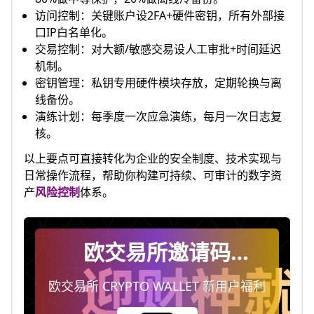
访问控制：关键账户设2FA+硬件密钥，所有外部接
口IP白名单化。
交易控制：对大额/敏感交易设人工审批+时间延迟
机制。
密钥管理：私钥专用硬件模块存放，定期轮换与离
线备份。
演练计划：每季度一次应急演练，每月一次日志复
核。
以上要点可直接转化为企业的安全制度、技术实现与
日常操作流程，帮助你构建可持续、可审计的数字资
产
风险控制
体系。
欧交易所邀请码
ACE531474，注册时填
欧交易所 CRYPTO WALLET 新用户福利
写即终身享受手续费返