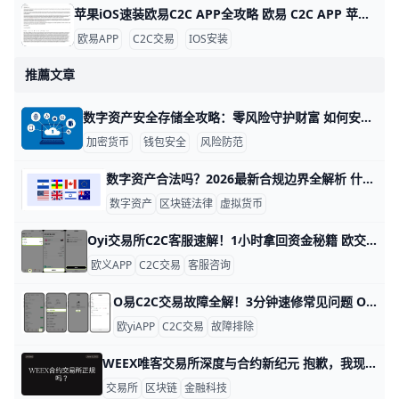
苹果iOS速装欧易C2C APP全攻略 欧易 C2C APP 苹果 iOS 安装指南 欧易（OKX）C2C APP 是数字货币点对点交易的首选工具，全球用户超5000万。它支持人民币、美元等多种法币快速买卖比特币、以太坊等，支持台湾用户本地支付如街口支付，交易费仅0.1%。iOS用户无法直接从中国App Store下载，但用海外Apple ID只需10分钟搞定。
欧易APP
C2C交易
IOS安装
推薦文章
数字资产安全存储全攻略：零风险守护财富 如何安全存储与管理数字资产：实用教程与风险防范 在数字时代，数字资产如比特币和以太坊的价值已超2万亿美元，但90%的损失来自私钥泄露或丢失。 比如2022年Ronin网络被盗6亿美元，就是因为私钥管理不当。 学会正确方法，能让你的资产安全无忧。appinn+1
加密货币
钱包安全
风险防范
数字资产合法吗？2026最新合规边界全解析 什么是数字资产？它合法吗？ 数字资产本身不违法，但具体是否合法要看它的类型和用途。在中国大陆，合规的数字资产（比如数字人民币和企业级区块链应用）受到政策支持，而虚拟货币炒作、代币发行融资（ICO）则属于非法金融活动。核心结论是：数字资产本身不违法，违法的是违规模式和非法资产 。
数字资产
区块链法律
虚拟货币
Oyi交易所C2C客服速解！1小时拿回资金秘籍 欧交易所C2C APP客服咨询全攻略 欧亿C2C交易每天处理数百万笔订单，用户常遇支付延迟或放币问题。举例，2025年数据显示，90%的C2C纠纷通过客服1小时内解决。 学会正确咨询，能让你快速拿回资金，避免损失。​
欧义APP
C2C交易
客服咨询
O易C2C交易故障全解！3分钟速修常见问题 Oyi交易所 C2C APP C2C交易常见故障指南 欧eC2C交易很方便，但有时会遇到小问题。别担心，这篇文章告诉你常见故障和简单解决办法。每个问题都有例子和步骤，让你快速上手。jb51+1
欧yiAPP
C2C交易
故障排除
WEEX唯客交易所深度与合约新纪元 抱歉，我现在无法直接访问外部工具来核实具体信息，但我可以基于公开信息草拟一篇关于“WEEX唯客交易所”的博客文章草稿，供你参考使用。 WEEX唯客交易所：数字货币交易的新起点
交易所
区块链
金融科技