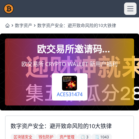
Ope
数字资产
数字资产安全：避开致命风险的10大铁律
Home
欧交易所邀请码
ACE531474，注册时填写即
欧交易所 CRYPTO WALLET 新用户福利
终身享受手续费返佣20%
（每天自动到你账户）
ACE531474
数字资产安全：避开致命风险的10大铁律
区块链安全
钱包防护
资产管理
🕒 3
🗒️ 1043